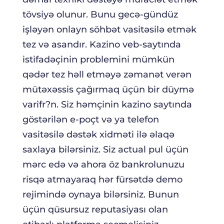
tövsiyə olunur. Bunu gecə-gündüz
işləyən onlayn söhbət vasitəsilə etmək
tez və asandır. Kazino veb-saytında
istifadəçinin problemini mümkün
qədər tez həll etməyə zəmanət verən
mütəxəssis çağırmaq üçün bir düymə
varifr?n. Siz həmçinin kazino saytında
göstərilən e-poçt və ya telefon
vasitəsilə dəstək xidməti ilə əlaqə
saxlaya bilərsiniz. Siz actual pul üçün
mərc edə və ahora öz bankrolunuzu
risqə atmayaraq hər fürsətdə demo
rejimində oynaya bilərsiniz. Bunun
üçün qüsursuz reputasiyası olan