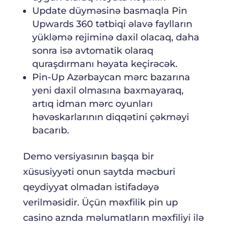
Update düyməsinə basmaqla Pin
Upwards 360 tətbiqi əlavə faylların
yükləmə rejiminə daxil olacaq, daha
sonra isə avtomatik olaraq
quraşdırmanı həyata keçirəcək.
Pin-Up Azərbaycan mərc bazarına
yeni daxil olmasına baxmayaraq,
artıq idman mərc oyunları
həvəskarlarının diqqətini çəkməyi
bacarıb.
Demo versiyasının başqa bir
xüsusiyyəti onun saytda məcburi
qeydiyyat olmadan istifadəyə
verilməsidir. Üçün məxfilik pin up
casino aznda məlumatların məxfiliyi ilə