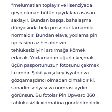
“məlumatları toplayır və lisenziyada
qeyd olunan bütün qaydalara əsasən
saxlayır. Bundan başqa, bahalaşma
dünyasında belə prosedur tamamilə
normaldır. Bundan əlavə, yoxlama pin
up casino az hesabınızın
təhlükəsizliyini artırmağa kömək
edəcək. Yoxlamadan uğurla keçmək
üçün pasportunuzun fotosunu çəkmək
lazımdır. Şəkil yaxşı keyfiyyətdə və
gözqamaşdırıcı olmadan olmalıdır ki,
sənədin seriyası və nömrəsi aydın
görünsün. Bu fotolar Pin Upward 360
təhlükəsizlik xidmətinə göndərilməlidir.