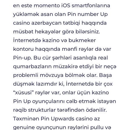
en este momento iOS smartfonlarına
yükləmək asan olan Pin number Up
casino azerbaycan tətbiqi haqqında
müsbət hekayələr görə bilərsiniz.
İnternetdə kazino və bukmeker
kontoru haqqında mənfi rəylər də var
Pin-up. Bu cür şərhləri asanlıqla real
qumarbazların müzakirə etdiyi bir neçə
problemli mövzuya bölmək olar. Başa
düşmək lazımdır ki, İnternetdə bir çox
“xüsusi” rəylər var, onlar üçün kazino
Pin Up oyunçularını cəlb etmək istəyən
rəqib strukturlar tərəfindən ödənilir.
Təxminən Pin Upwards casino az
genuine oyunçunun rəylərini pullu və