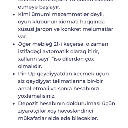
etməyə başlayır.
Kimi ümumi məzəmmətlər deyil,
oyun klubunun xidməti haqqında
xüsusi jarqon və konkret məlumatlar
var.
Əgər məbləğ 21-i keçərsə, o zaman
istifadəçi avtomatik olaraq itirir,
xalların sayı” “isə dilerdən çox
olmalıdır.
Pin Up qeydiyyatdan kecmek üçün
siz qeydiyyat təlimatlarına bir-bir
əməl etməli və sonra hesabınızı
yoxlamalısınız.
Depozit hesabının doldurulması üçün
ziyarətçilər xoş həvəsləndirici
mükafatlar əldə edə biləcəklər.