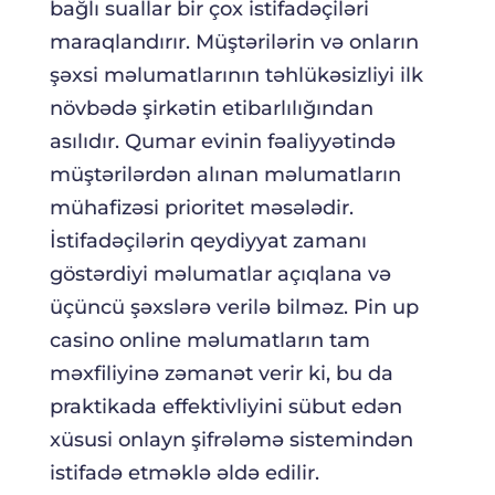
bağlı suallar bir çox istifadəçiləri
maraqlandırır. Müştərilərin və onların
şəxsi məlumatlarının təhlükəsizliyi ilk
növbədə şirkətin etibarlılığından
asılıdır. Qumar evinin fəaliyyətində
müştərilərdən alınan məlumatların
mühafizəsi prioritet məsələdir.
İstifadəçilərin qeydiyyat zamanı
göstərdiyi məlumatlar açıqlana və
üçüncü şəxslərə verilə bilməz. Pin up
casino online məlumatların tam
məxfiliyinə zəmanət verir ki, bu da
praktikada effektivliyini sübut edən
xüsusi onlayn şifrələmə sistemindən
istifadə etməklə əldə edilir.