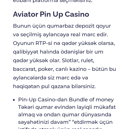
etibarlı platforma seçməlisiniz.
Aviator Pin Up Casino
Bunun üçün qumarbaz depozit qoyur
və seçilmiş əyləncəyə real mərc edir.
Oyunun RTP-si nə qədər yüksək olarsa,
qalibiyyət halında ödənişlər bir um
qədər yüksək olar. Slotlar, rulet,
baccarat, poker, canlı kazino – bütün bu
əyləncələrdə siz mərc edə və
həqiqətən pul qazana bilərsiniz.
Pin-Up Casino-dan Bundle of money
Təkəri qumar evindən layiqli mükafat
almaq və ondan qumar dünyasında
səyahətinizi davam” “etdirmək üçün