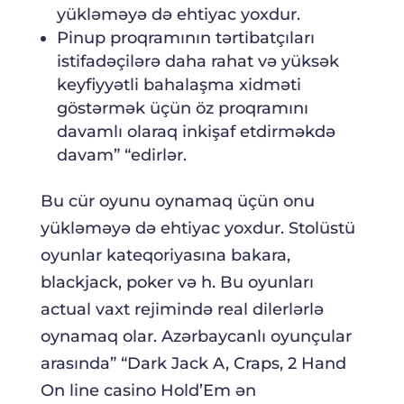
yükləməyə də ehtiyac yoxdur.
Pinup proqramının tərtibatçıları
istifadəçilərə daha rahat və yüksək
keyfiyyətli bahalaşma xidməti
göstərmək üçün öz proqramını
davamlı olaraq inkişaf etdirməkdə
davam” “edirlər.
Bu cür oyunu oynamaq üçün onu
yükləməyə də ehtiyac yoxdur. Stolüstü
oyunlar kateqoriyasına bakara,
blackjack, poker və h. Bu oyunları
actual vaxt rejimində real dilerlərlə
oynamaq olar. Azərbaycanlı oyunçular
arasında” “Dark Jack A, Craps, 2 Hand
On line casino Hold’Em ən