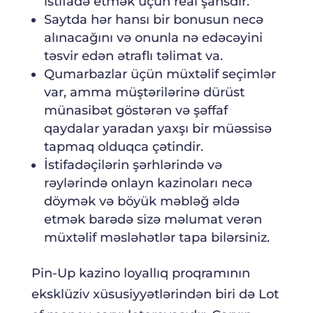
istifadə etmək üçün real şansdır.
Saytda hər hansı bir bonusun necə
alınacağını və onunla nə edəcəyini
təsvir edən ətraflı təlimat va.
Qumarbazlar üçün müxtəlif seçimlər
var, amma müştərilərinə dürüst
münasibət göstərən və şəffaf
qaydalar yaradan yaxşı bir müəssisə
tapmaq olduqca çətindir.
İstifadəçilərin şərhlərində və
rəylərində onlayn kazinoları necə
döymək və böyük məbləğ əldə
etmək barədə sizə məlumat verən
müxtəlif məsləhətlər tapa bilərsiniz.
Pin-Up kazino loyallıq proqramının
eksklüziv xüsusiyyətlərindən biri də Lot