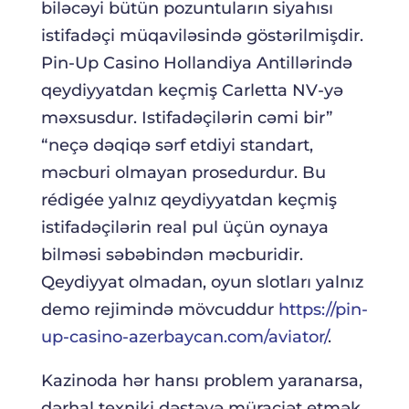
biləcəyi bütün pozuntuların siyahısı
istifadəçi müqaviləsində göstərilmişdir.
Pin-Up Casino Hollandiya Antillərində
qeydiyyatdan keçmiş Carletta NV-yə
məxsusdur. Istifadəçilərin cəmi bir”
“neçə dəqiqə sərf etdiyi standart,
məcburi olmayan prosedurdur. Bu
rédigée yalnız qeydiyyatdan keçmiş
istifadəçilərin real pul üçün oynaya
bilməsi səbəbindən məcburidir.
Qeydiyyat olmadan, oyun slotları yalnız
demo rejimində mövcuddur
https://pin-
up-casino-azerbaycan.com/aviator/
.
Kazinoda hər hansı problem yaranarsa,
dərhal texniki dəstəyə müraciət etmək