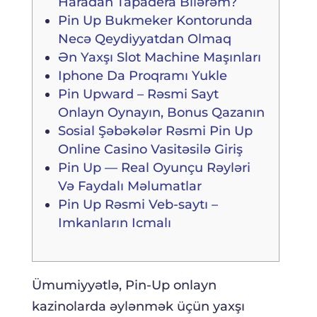
Haradan Tapadera Bilərəm?
Pin Up Bukmeker Kontorunda
Necə Qeydi̇yyatdan Olmaq
Ən Yaxşı Slot Machine Maşınları
Iphone Da Proqramı Yukle
Pin Upward – Rəsmi Sayt
Onlayn Oynayın, Bonus Qazanın
Sosial Şəbəkələr Rəsmi Pin Up
Online Casino Vasitəsilə Giriş
Pin Up — Real Oyunçu Rəyləri
Və Faydalı Məlumatlar
Pin Up Rəsmi Veb-saytı –
Imkanların Icmalı
Ümumiyyətlə, Pin-Up onlayn
kazinolarda əylənmək üçün yaxşı