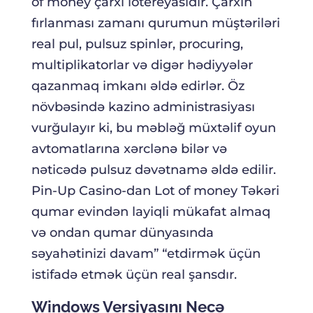
of money çarxı lotereyasıdır. Çarxın
fırlanması zamanı qurumun müştəriləri
real pul, pulsuz spinlər, procuring,
multiplikatorlar və digər hədiyyələr
qazanmaq imkanı əldə edirlər. Öz
növbəsində kazino administrasiyası
vurğulayır ki, bu məbləğ müxtəlif oyun
avtomatlarına xərclənə bilər və
nəticədə pulsuz dəvətnamə əldə edilir.
Pin-Up Casino-dan Lot of money Təkəri
qumar evindən layiqli mükafat almaq
və ondan qumar dünyasında
səyahətinizi davam” “etdirmək üçün
istifadə etmək üçün real şansdır.
Windows Versiyasını Necə