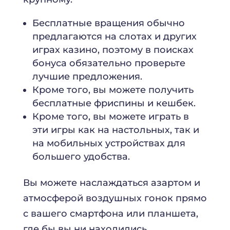
Бесплатные вращения обычно
предлагаются на слотах и других
играх казино, поэтому в поисках
бонуса обязательно проверьте
лучшие предложения.
Кроме того, вы можете получить
бесплатные фриспины и кешбек.
Кроме того, вы можете играть в
эти игры как на настольных, так и
на мобильных устройствах для
большего удобства.
Вы можете наслаждаться азартом и
атмосферой воздушных гонок прямо
с вашего смартфона или планшета,
где бы вы ни находились.