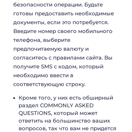
безопасности операции. Будьте
готовы предоставить необходимые
документы, если это потребуется.
Введите номер своего мобильного
телефона, выберите
предпочитаемую валюту и
согласитесь с правилами сайта. Вы
получите SMS с кодом, который
необходимо ввести в
соответствующую строку.
Кроме того, у них есть обширный
раздел COMMONLY ASKED
QUESTIONS, который может
ответить на большинство ваших
вопросов, так что вам не придется