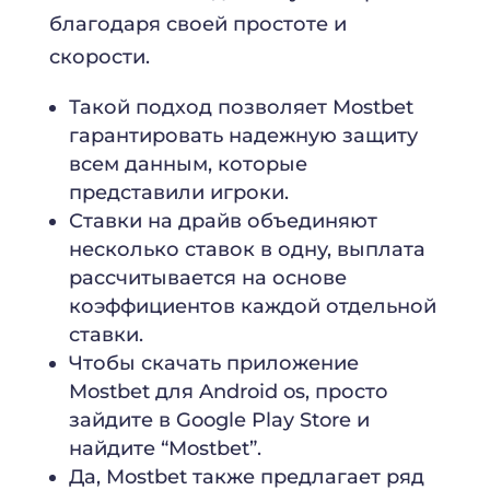
благодаря своей простоте и
скорости.
Такой подход позволяет Mostbet
гарантировать надежную защиту
всем данным, которые
представили игроки.
Ставки на драйв объединяют
несколько ставок в одну, выплата
рассчитывается на основе
коэффициентов каждой отдельной
ставки.
Чтобы скачать приложение
Mostbet для Android os, просто
зайдите в Google Play Store и
найдите “Mostbet”.
Да, Mostbet также предлагает ряд