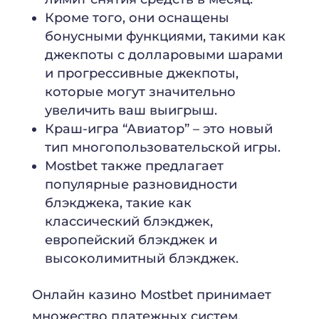
Кроме того, они оснащены
бонусными функциями, такими как
джекпоты с долларовыми шарами
и прогрессивные джекпоты,
которые могут значительно
увеличить ваш выигрыш.
Краш-игра “Авиатор” – это новый
тип многопользовательской игры.
Mostbet также предлагает
популярные разновидности
блэкджека, такие как
классический блэкджек,
европейский блэкджек и
высоколимитный блэкджек.
Онлайн казино Mostbet принимает
множество платежных систем,