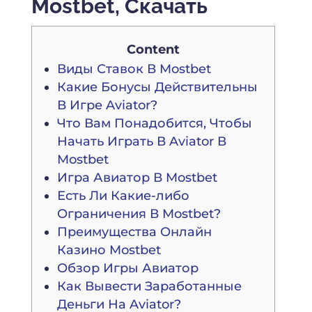
Mostbet, Скачать
Content
Виды Ставок В Mostbet
Какие Бонусы Действительны
В Игре Aviator?
Что Вам Понадобится, Чтобы
Начать Играть В Aviator В
Mostbet
Игра Авиатор В Mostbet
Есть Ли Какие-либо
Ограничения В Mostbet?
Преимущества Онлайн
Казино Mostbet
Обзор Игры Авиатор
Как Вывести Заработанные
Деньги На Aviator?