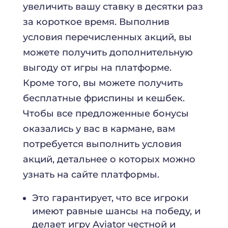
увеличить вашу ставку в десятки раз
за короткое время. Выполнив
условия перечисленных акций, вы
можете получить дополнительную
выгоду от игры на платформе.
Кроме того, вы можете получить
бесплатные фриспины и кешбек.
Чтобы все предложенные бонусы
оказались у вас в кармане, вам
потребуется выполнить условия
акций, детальнее о которых можно
узнать на сайте платформы.
Это гарантирует, что все игроки
имеют равные шансы на победу, и
делает игру Aviator честной и