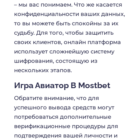
– мы вас понимаем. Что же касается
конфиденциальности ваших данных,
то вы можете быть спокойны за их
судьбу. Для того, чтобы защитить
своих клиентов, онлайн платформа
использует сложнейшую систему
шифрования, состоящую из
нескольких этапов.
Игра Авиатор В Mostbet
Обратите внимание, что для
успешного вывода средств могут
потребоваться дополнительные
верификационные процедуры для
подтверждения вашей личности и