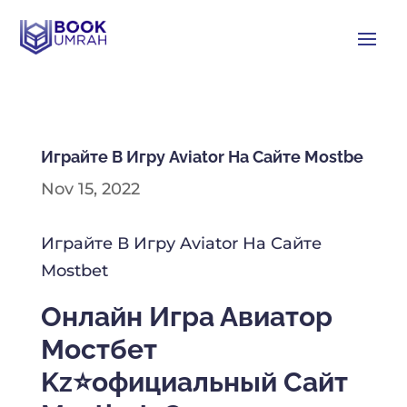
Играйте В Игру Aviator На Сайте Mostbe
Nov 15, 2022
Играйте В Игру Aviator На Сайте
Mostbet
Онлайн Игра Авиатор
Мостбет
Kz⭐официальный Сайт