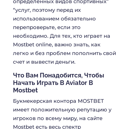
определенных видов спортивных”
“услуг, поэтому перед их
использованием обязательно
перепроверьте, если это
необходимо. Для тех, кто играет на
Mostbet online, важно знать, как
легко и без проблем пополнить свой
счет и вывести деньги.
Что Вам Понадобится, Чтобы
Начать Играть В Aviator В
Mostbet
Букмекерская контора MOSTBET
имеет положительную репутацию у
игроков по всему миру, на сайте
Mostbet есть весь спектр