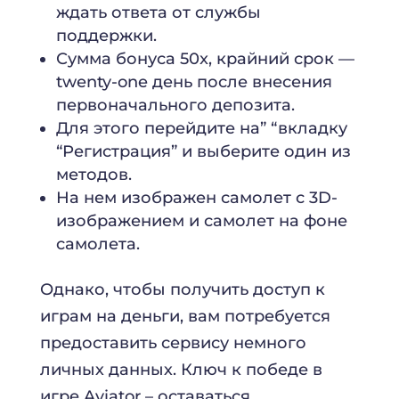
ждать ответа от службы
поддержки.
Сумма бонуса 50x, крайний срок —
twenty-one день после внесения
первоначального депозита.
Для этого перейдите на” “вкладку
“Регистрация” и выберите один из
методов.
На нем изображен самолет с 3D-
изображением и самолет на фоне
самолета.
Однако, чтобы получить доступ к
играм на деньги, вам потребуется
предоставить сервису немного
личных данных. Ключ к победе в
игре Aviator – оставаться