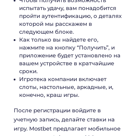
Чтобы получить возможность
испытать удачу, вам понадобится
пройти аутентификацию, о деталях
которой мы расскажем в
следующем блоке.
Как только вы найдете его,
нажмите на кнопку “Получить”, и
приложение будет установлено на
вашем устройстве в кратчайшие
сроки.
Игротека компании включает
слоты, настольные, аркадные, и,
конечно, краш игры.
После регистрации войдите в
учетную запись, делайте ставки на
игру. Mostbet предлагает мобильное