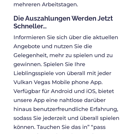
mehreren Arbeitstagen.
Die Auszahlungen Werden Jetzt
Schneller…
Informieren Sie sich über die aktuellen
Angebote und nutzen Sie die
Gelegenheit, mehr zu spielen und zu
gewinnen. Spielen Sie Ihre
Lieblingsspiele von überall mit jeder
Vulkan Vegas Mobile phone App.
Verfügbar für Android und iOS, bietet
unsere App eine nahtlose darüber
hinaus benutzerfreundliche Erfahrung,
sodass Sie jederzeit und überall spielen
können. Tauchen Sie das in” “pass