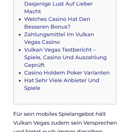
Dasjenige Lust Auf Lieber
Macht
Welches Casino Hat Den
Besseren Bonus?
Zahlungsmittel Im Vulkan
Vegas Casino
Vulkan Vegas Testbericht –
Spiele, Casino Und Auszahlung
Geprüft
Casino Holdem Poker Varianten
Hat Sehr Viele Anbieter Und
Spiele
Für sein mobiles Spielangebot hält
Vulkan Vegas zudem sein Versprechen
und bietet euch immer dieselben