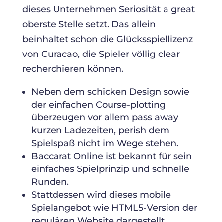
dieses Unternehmen Seriosität a great
oberste Stelle setzt. Das allein
beinhaltet schon die Glücksspiellizenz
von Curacao, die Spieler völlig clear
recherchieren können.
Neben dem schicken Design sowie
der einfachen Course-plotting
überzeugen vor allem pass away
kurzen Ladezeiten, perish dem
Spielspaß nicht im Wege stehen.
Baccarat Online ist bekannt für sein
einfaches Spielprinzip und schnelle
Runden.
Stattdessen wird dieses mobile
Spielangebot wie HTML5-Version der
regulären Website dargestellt.