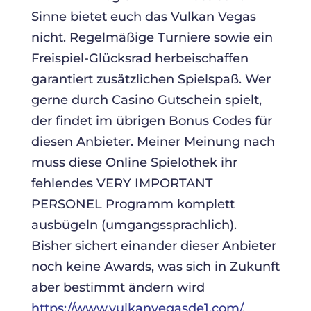
Sinne bietet euch das Vulkan Vegas
nicht. Regelmäßige Turniere sowie ein
Freispiel-Glücksrad herbeischaffen
garantiert zusätzlichen Spielspaß. Wer
gerne durch Casino Gutschein spielt,
der findet im übrigen Bonus Codes für
diesen Anbieter. Meiner Meinung nach
muss diese Online Spielothek ihr
fehlendes VERY IMPORTANT
PERSONEL Programm komplett
ausbügeln (umgangssprachlich).
Bisher sichert einander dieser Anbieter
noch keine Awards, was sich in Zukunft
aber bestimmt ändern wird
https://www.vulkanvegasde1.com/
.