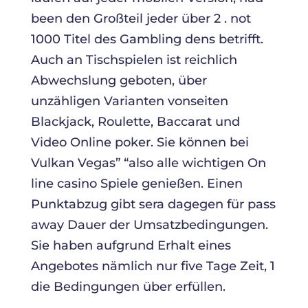
been den Großteil jeder über 2 . not
1000 Titel des Gambling dens betrifft.
Auch an Tischspielen ist reichlich
Abwechslung geboten, über
unzähligen Varianten vonseiten
Blackjack, Roulette, Baccarat und
Video Online poker. Sie können bei
Vulkan Vegas” “also alle wichtigen On
line casino Spiele genießen. Einen
Punktabzug gibt sera dagegen für pass
away Dauer der Umsatzbedingungen.
Sie haben aufgrund Erhalt eines
Angebotes nämlich nur five Tage Zeit, 1
die Bedingungen über erfüllen.