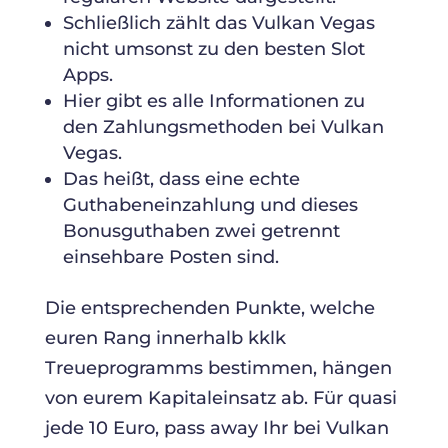
Schließlich zählt das Vulkan Vegas
nicht umsonst zu den besten Slot
Apps.
Hier gibt es alle Informationen zu
den Zahlungsmethoden bei Vulkan
Vegas.
Das heißt, dass eine echte
Guthabeneinzahlung und dieses
Bonusguthaben zwei getrennt
einsehbare Posten sind.
Die entsprechenden Punkte, welche
euren Rang innerhalb kklk
Treueprogramms bestimmen, hängen
von eurem Kapitaleinsatz ab. Für quasi
jede 10 Euro, pass away Ihr bei Vulkan