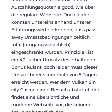
Auszahlungsquoten a good, wie über
die reguläre Webseite. Doch leider
konnten unsereins anhand unserer
Erfahrungswerte erkennen, dass pass
away Umsatzbedingungen zeitlich
total (umgangssprachlich)
eingeschränkt wurden. Prinzipiell ist
ein 40-facher Umsatz des erhaltenen
Bonus kulant, doch leider muss dieser
Umsatz bereits innerhalb von 5 Tagen
erreicht werden. Wer dem Vulkan Sin
city Casino einen Besuch abstattet, der
findet eine übersichtliche und
moderne Webseite vor, die keinerlei