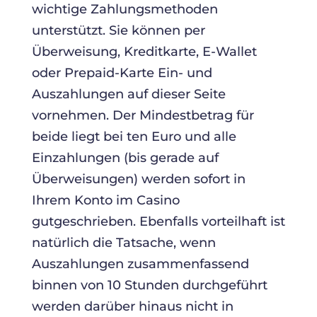
wichtige Zahlungsmethoden
unterstützt. Sie können per
Überweisung, Kreditkarte, E-Wallet
oder Prepaid-Karte Ein- und
Auszahlungen auf dieser Seite
vornehmen. Der Mindestbetrag für
beide liegt bei ten Euro und alle
Einzahlungen (bis gerade auf
Überweisungen) werden sofort in
Ihrem Konto im Casino
gutgeschrieben. Ebenfalls vorteilhaft ist
natürlich die Tatsache, wenn
Auszahlungen zusammenfassend
binnen von 10 Stunden durchgeführt
werden darüber hinaus nicht in