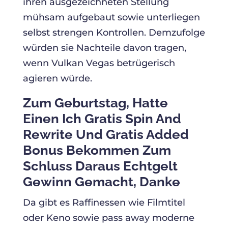
ihren ausgezeichneten Stellung
mühsam aufgebaut sowie unterliegen
selbst strengen Kontrollen. Demzufolge
würden sie Nachteile davon tragen,
wenn Vulkan Vegas betrügerisch
agieren würde.
Zum Geburtstag, Hatte
Einen Ich Gratis Spin And
Rewrite Und Gratis Added
Bonus Bekommen Zum
Schluss Daraus Echtgelt
Gewinn Gemacht, Danke
Da gibt es Raffinessen wie Filmtitel
oder Keno sowie pass away moderne