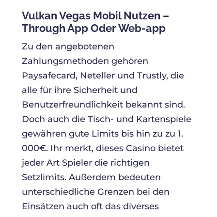
Vulkan Vegas Mobil Nutzen –
Through App Oder Web-app
Zu den angebotenen
Zahlungsmethoden gehören
Paysafecard, Neteller und Trustly, die
alle für ihre Sicherheit und
Benutzerfreundlichkeit bekannt sind.
Doch auch die Tisch- und Kartenspiele
gewähren gute Limits bis hin zu zu 1.
000€. Ihr merkt, dieses Casino bietet
jeder Art Spieler die richtigen
Setzlimits. Außerdem bedeuten
unterschiedliche Grenzen bei den
Einsätzen auch oft das diverses