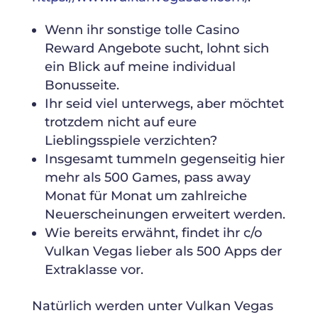
Wenn ihr sonstige tolle Casino
Reward Angebote sucht, lohnt sich
ein Blick auf meine individual
Bonusseite.
Ihr seid viel unterwegs, aber möchtet
trotzdem nicht auf eure
Lieblingsspiele verzichten?
Insgesamt tummeln gegenseitig hier
mehr als 500 Games, pass away
Monat für Monat um zahlreiche
Neuerscheinungen erweitert werden.
Wie bereits erwähnt, findet ihr c/o
Vulkan Vegas lieber als 500 Apps der
Extraklasse vor.
Natürlich werden unter Vulkan Vegas