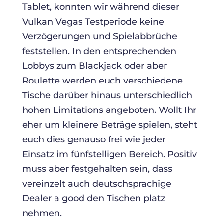
Tablet, konnten wir während dieser
Vulkan Vegas Testperiode keine
Verzögerungen und Spielabbrüche
feststellen. In den entsprechenden
Lobbys zum Blackjack oder aber
Roulette werden euch verschiedene
Tische darüber hinaus unterschiedlich
hohen Limitations angeboten. Wollt Ihr
eher um kleinere Beträge spielen, steht
euch dies genauso frei wie jeder
Einsatz im fünfstelligen Bereich. Positiv
muss aber festgehalten sein, dass
vereinzelt auch deutschsprachige
Dealer a good den Tischen platz
nehmen.